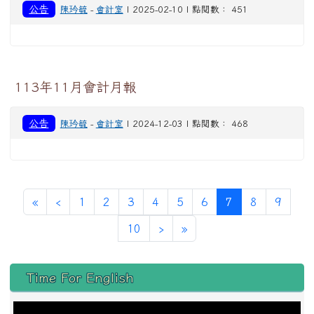
公告
陳玪毓
-
會計室
| 2025-02-10 | 點閱數： 451
113年11月會計月報
公告
陳玪毓
-
會計室
| 2024-12-03 | 點閱數： 468
第一頁
上一頁
(目前頁次)
«
‹
1
2
3
4
5
6
7
8
9
下一頁
最後頁
10
›
»
左邊區域內容
Time For English