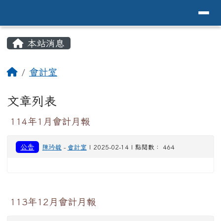
導覽列
花蓮縣花蓮市中原國小全球資訊網Hualien 
跳至主內容區
頁尾區域
主內容區域
本站消息
⏸
回首頁
會計室
文章列表
114年1月會計月報
公告
陳玪毓
-
會計室
| 2025-02-14 | 點閱數： 464
113年12月會計月報