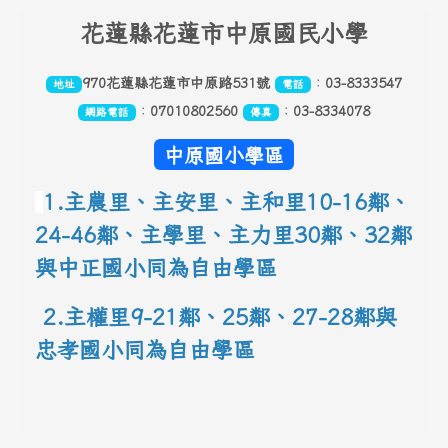
頁尾區域內容
花
蓮縣花蓮市中原國民小學
970花蓮縣花蓮市中原路531號
：
03-8333547
地址
電話
：
07010802560
：
03-8334078
網路電話
傳真
中原國小學區
1.主農里、主安里、主和里10-16鄰
、
24-46鄰、主學里、主力里30
鄰
、
32鄰
與中正國小同為自由學區
 2.主權里9-21鄰、25鄰
、
27-28鄰與
忠孝國小同為自由學區
link to 地圖網址