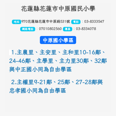
頁尾區域內容
花
蓮縣花蓮市中原國民小學
970花蓮縣花蓮市中原路531號
：
03-8333547
地址
電話
：
07010802560
：
03-8334078
網路電話
傳真
中原國小學區
1.主農里、主安里、主和里10-16鄰
、
24-46鄰、主學里、主力里30
鄰
、
32鄰
與中正國小同為自由學區
 2.主權里9-21鄰、25鄰
、
27-28鄰與
忠孝國小同為自由學區
link to 地圖網址