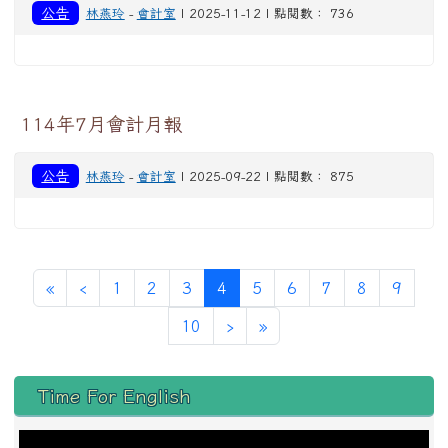
公告
林燕玲
-
會計室
| 2025-11-12 | 點閱數： 736
114年7月會計月報
公告
林燕玲
-
會計室
| 2025-09-22 | 點閱數： 875
第一頁
上一頁
(目前頁次)
«
‹
1
2
3
4
5
6
7
8
9
下一頁
最後頁
10
›
»
左邊區域內容
Time For English