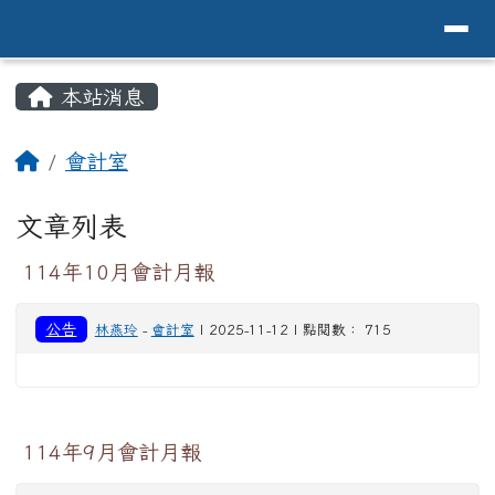
導覽列
花蓮縣花蓮市中原國小全球資訊網Hualien 
跳至主內容區
頁尾區域
主內容區域
本站消息
⏸
回首頁
會計室
文章列表
114年10月會計月報
公告
林燕玲
-
會計室
| 2025-11-12 | 點閱數： 715
114年9月會計月報