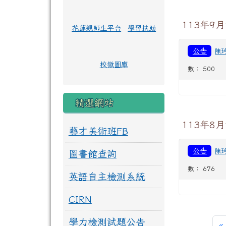
113年9
花蓮親師生平台
學習扶助
公告
陳
校徽圖庫
數： 500
精選網站
113年8
藝才美術班FB
公告
陳
圖書館查詢
數： 676
英語自主檢測系統
CIRN
學力檢測試題公告
«