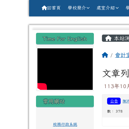
導覽列
跳至主內容區
花蓮縣花蓮市中原國小全球資訊網Hu
回首頁
學校簡介
處室介紹
頁尾區域
主內
左邊區域內容
本站
Time For English
回首頁
會計
文章
113年1
常用網站
公告
陳
數： 378
校務行政系統