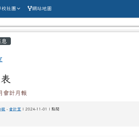
alien county Chun
學校社團
網站地圖
容區域
消息
室
列表
0月會計月報
玪毓
-
會計室
| 2024-11-01 | 點閱