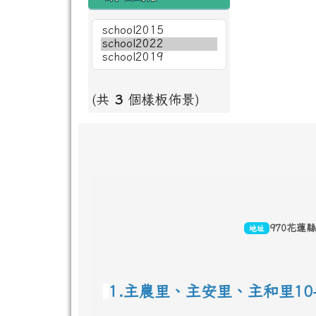
(共
3
個樣板佈景)
頁尾區域內容
970花蓮
地址
1.主農里、主安里、主和里10-