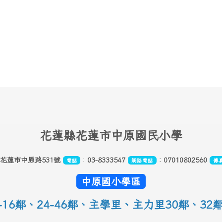
花
蓮縣花蓮市中原國民小學
縣花蓮市中原路531號
：
03-8333547
：
07010802560
電話
網路電話
傳
中原國小學區
16鄰
、
24-46鄰、主學里、主力里30
鄰
、
32