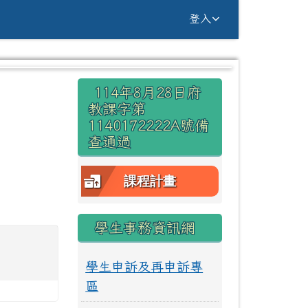
g Yuan Primary Sc
登入
右邊區域內容
114年8月28日府
⏸
教課字第
1140172222A號備
查通過
課程計畫
學生事務資訊網
學生申訴及再申訴專
區