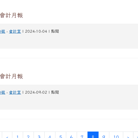
月會計月報
玪毓
-
會計室
| 2024-10-04 | 點閱
月會計月報
玪毓
-
會計室
| 2024-09-02 | 點閱
第一頁
上一頁
(目前頁次)
下
‹
1
2
3
4
5
6
7
8
9
10
›