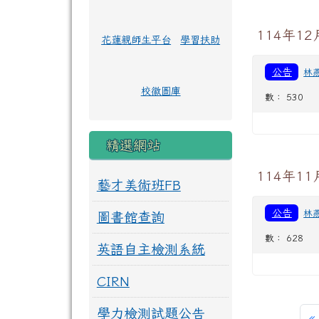
114年1
花蓮親師生平台
學習扶助
公告
林
校徽圖庫
數： 530
精選網站
114年1
藝才美術班FB
公告
林
圖書館查詢
數： 628
英語自主檢測系統
CIRN
學力檢測試題公告
«