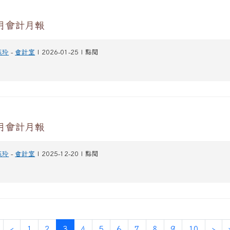
2月會計月報
燕玲
-
會計室
| 2026-01-25 | 點閱
1月會計月報
燕玲
-
會計室
| 2025-12-20 | 點閱
第一頁
上一頁
(目前頁次)
下
‹
1
2
3
4
5
6
7
8
9
10
›