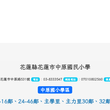
花
蓮縣花蓮市中原國民小學
縣花蓮市中原路531號
：
03-8333547
：
07010802560
電話
網路電話
傳
中原國小學區
16鄰
、
24-46鄰、主學里、主力里30
鄰
、
32