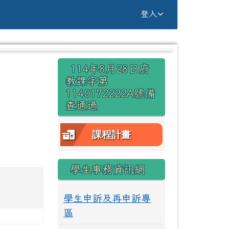
g Yuan Primary Sc
登入
右邊區域內容
114年8月28日府
⏸
教課字第
1140172222A號備
查通過
課程計畫
學生事務資訊網
學生申訴及再申訴專
區