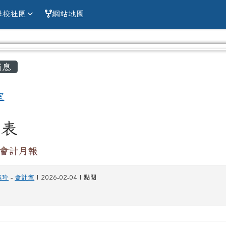
alien county Chun
學校社團
網站地圖
容區域
消息
室
列表
月會計月報
燕玲
-
會計室
| 2026-02-04 | 點閱