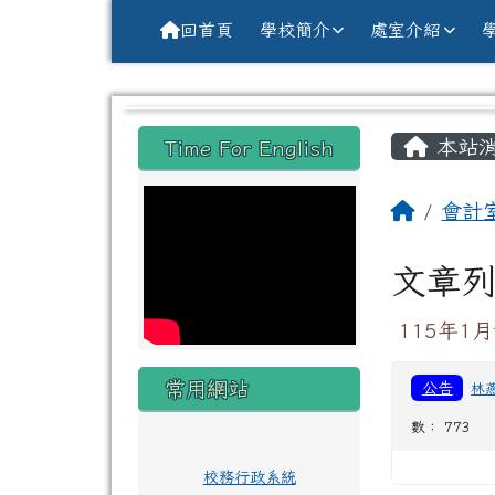
導覽列
跳至主內容區
花蓮縣花蓮市中原國小全球資訊網Hu
回首頁
學校簡介
處室介紹
頁尾區域
主內
左邊區域內容
本站
Time For English
回首頁
會計
文章
115年1
常用網站
公告
林
數： 773
校務行政系統