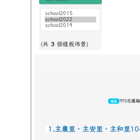
(共
3
個樣板佈景)
頁尾區域內容
970花蓮
地址
1.主農里、主安里、主和里10-